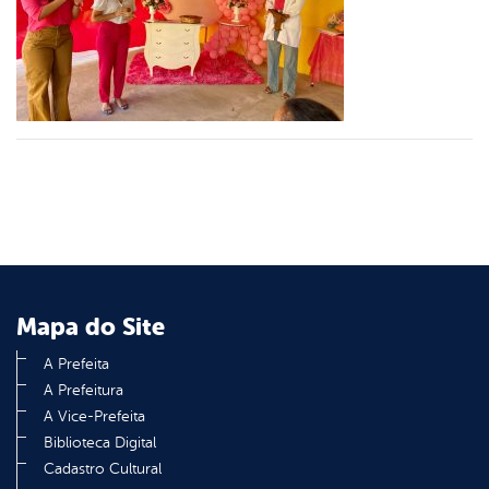
er
din
Mapa do Site
A Prefeita
A Prefeitura
A Vice-Prefeita
Biblioteca Digital
Cadastro Cultural