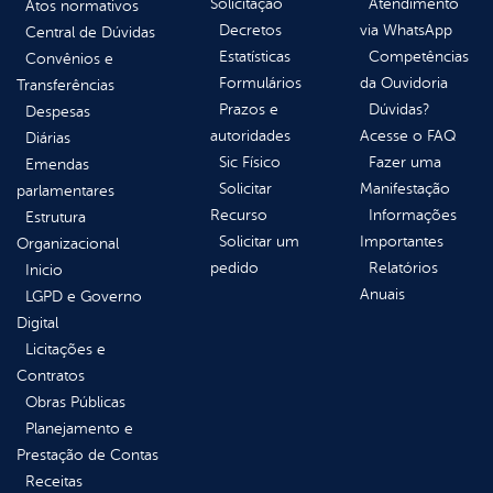
Solicitação
Atendimento
Atos normativos
Decretos
via WhatsApp
Central de Dúvidas
Estatísticas
Competências
Convênios e
Formulários
da Ouvidoria
Transferências
Prazos e
Dúvidas?
Despesas
autoridades
Acesse o FAQ
Diárias
Sic Físico
Fazer uma
Emendas
Solicitar
Manifestação
parlamentares
Recurso
Informações
Estrutura
Solicitar um
Importantes
Organizacional
pedido
Relatórios
Inicio
Anuais
LGPD e Governo
Digital
Licitações e
Contratos
Obras Públicas
Planejamento e
Prestação de Contas
Receitas