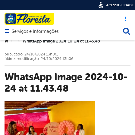
ACESSIBILIDADE
Acesso ráp
Busca
Serviços e Informações
Abrir menu principal de navegação
Você está aqui:
WhatsApp Image 2024-10-24 at 11.43.48
>
>
publicado: 24/10/2024 13h06,
última modificação: 24/10/2024 13h06
WhatsApp Image 2024-10-
24 at 11.43.48
book