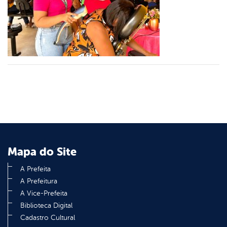
er
din
Mapa do Site
A Prefeita
A Prefeitura
A Vice-Prefeita
Biblioteca Digital
Cadastro Cultural