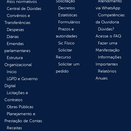
Solicitação
Atendimento
Atos normativos
Decretos
via WhatsApp
Central de Dúvidas
Estatísticas
Competências
Convênios e
Formulários
da Ouvidoria
Transferências
Prazos e
Dúvidas?
Despesas
autoridades
Acesse o FAQ
Diárias
Sic Físico
Fazer uma
Emendas
Solicitar
Manifestação
parlamentares
Recurso
Informações
Estrutura
Solicitar um
Importantes
Organizacional
pedido
Relatórios
Inicio
Anuais
LGPD e Governo
Digital
Licitações e
Contratos
Obras Públicas
Planejamento e
Prestação de Contas
Receitas