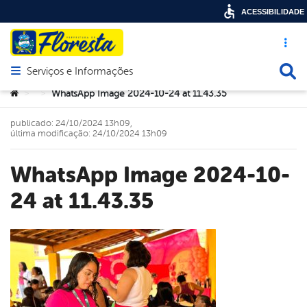
ACESSIBILIDADE
Acesso ráp
Busca
Serviços e Informações
Abrir menu principal de navegação
Você está aqui:
WhatsApp Image 2024-10-24 at 11.43.35
>
>
publicado: 24/10/2024 13h09,
última modificação: 24/10/2024 13h09
WhatsApp Image 2024-10-
24 at 11.43.35
book