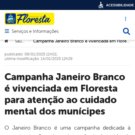
ACESSIBILIDADE
Acesso ráp
Busca
Serviços e Informações
Abrir menu principal de navegação
Você está aqui:
Saúde
Campanha Janeiro Branco é vivenciada em Floresta para atenção ao cuidado mental dos munícipes
>
>
publicado: 08/01/2025 11h02,
última modificação: 14/01/2025 12h29
Campanha Janeiro Branco
é vivenciada em Floresta
para atenção ao cuidado
mental dos munícipes
O Janeiro Branco é uma campanha dedicada à