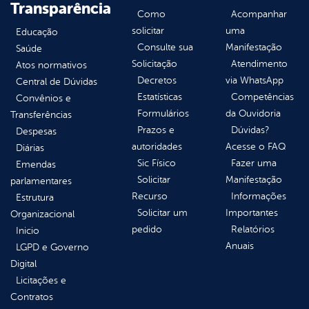
Transparência
Como
Acompanhar
solicitar
uma
Educação
Consulte sua
Manifestação
Saúde
Solicitação
Atendimento
Atos normativos
Decretos
via WhatsApp
Central de Dúvidas
Estatísticas
Competências
Convênios e
Formulários
da Ouvidoria
Transferências
Prazos e
Dúvidas?
Despesas
autoridades
Acesse o FAQ
Diárias
Sic Físico
Fazer uma
Emendas
Solicitar
Manifestação
parlamentares
Recurso
Informações
Estrutura
Solicitar um
Importantes
Organizacional
pedido
Relatórios
Inicio
Anuais
LGPD e Governo
Digital
Licitações e
Contratos