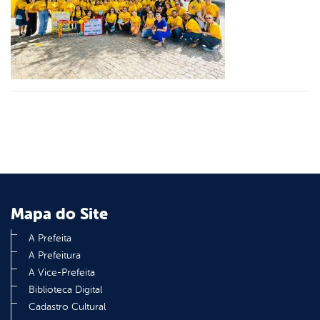
er
din
Mapa do Site
A Prefeita
A Prefeitura
A Vice-Prefeita
Biblioteca Digital
Cadastro Cultural