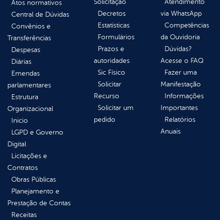
Solicitação
Atendimento
Atos normativos
Decretos
via WhatsApp
Central de Dúvidas
Estatísticas
Competências
Convênios e
Formulários
da Ouvidoria
Transferências
Prazos e
Dúvidas?
Despesas
autoridades
Acesse o FAQ
Diárias
Sic Físico
Fazer uma
Emendas
Solicitar
Manifestação
parlamentares
Recurso
Informações
Estrutura
Solicitar um
Importantes
Organizacional
pedido
Relatórios
Inicio
Anuais
LGPD e Governo
Digital
Licitações e
Contratos
Obras Públicas
Planejamento e
Prestação de Contas
Receitas