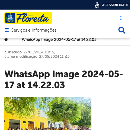
ACESSIBILIDADE
Acesso ráp
Busca
Serviços e Informações
Abrir menu principal de navegação
Você está aqui:
WhatsApp Image 2024-05-17 at 14.22.03
>
>
publicado: 27/05/2024 11h15,
última modificação: 27/05/2024 11h15
WhatsApp Image 2024-05-
17 at 14.22.03
book