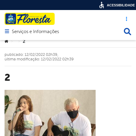
ACESSIBILIDADE
Acesso ráp
Busca
Serviços e Informações
Abrir menu principal de navegação
Você está aqui:
2
>
>
publicado: 12/02/2022 02h39,
última modificação: 12/02/2022 02h39
2
book
er