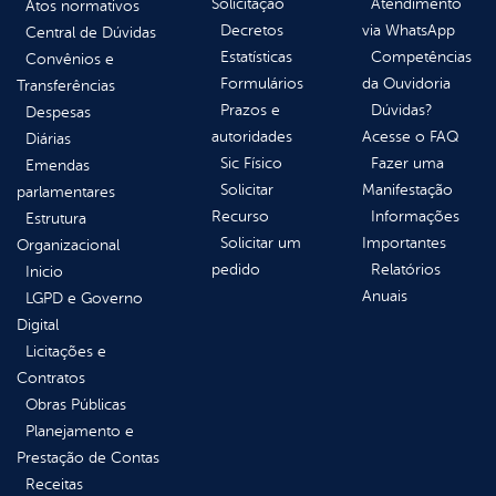
Solicitação
Atendimento
Atos normativos
Decretos
via WhatsApp
Central de Dúvidas
Estatísticas
Competências
Convênios e
Formulários
da Ouvidoria
Transferências
Prazos e
Dúvidas?
Despesas
autoridades
Acesse o FAQ
Diárias
Sic Físico
Fazer uma
Emendas
Solicitar
Manifestação
parlamentares
Recurso
Informações
Estrutura
Solicitar um
Importantes
Organizacional
pedido
Relatórios
Inicio
Anuais
LGPD e Governo
Digital
Licitações e
Contratos
Obras Públicas
Planejamento e
Prestação de Contas
Receitas