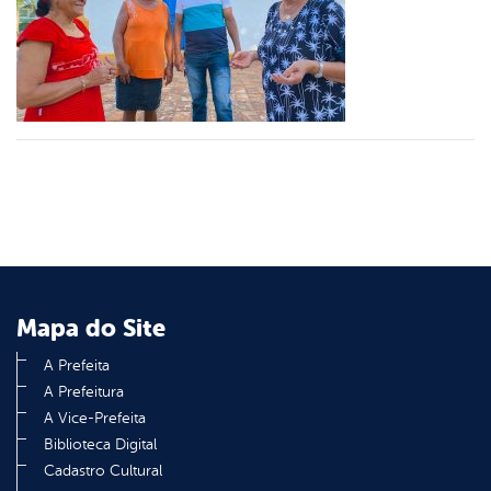
er
din
Mapa do Site
A Prefeita
A Prefeitura
A Vice-Prefeita
Biblioteca Digital
Cadastro Cultural