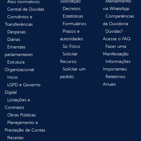
Solicitação
Atendimento
Atos normativos
Decretos
via WhatsApp
Central de Dúvidas
Estatísticas
Competências
Convênios e
Formulários
da Ouvidoria
Transferências
Prazos e
Dúvidas?
Despesas
autoridades
Acesse o FAQ
Diárias
Sic Físico
Fazer uma
Emendas
Solicitar
Manifestação
parlamentares
Recurso
Informações
Estrutura
Solicitar um
Importantes
Organizacional
pedido
Relatórios
Inicio
Anuais
LGPD e Governo
Digital
Licitações e
Contratos
Obras Públicas
Planejamento e
Prestação de Contas
Receitas