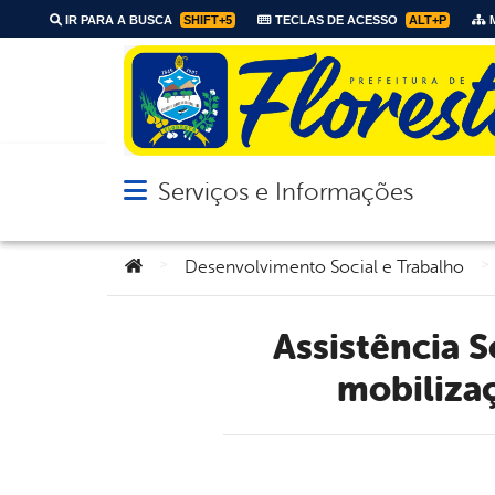
IR PARA A BUSCA
SHIFT+5
TECLAS DE ACESSO
ALT+P
M
Serviços e Informações
Abrir menu principal de navegação
Você está aqui:
>
>
Desenvolvimento Social e Trabalho
Assistência Social de Floresta-PE realiza movimentos de
mobilizaç