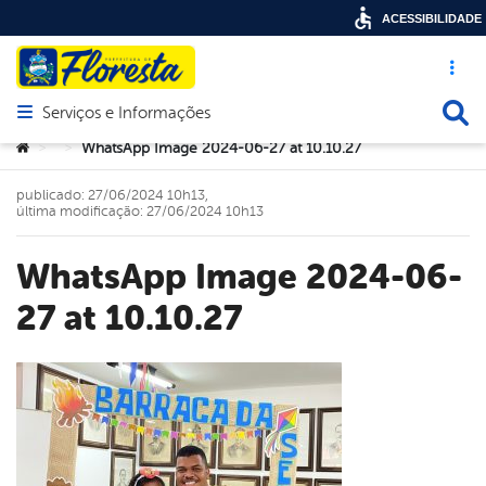
ACESSIBILIDADE
Acesso ráp
Busca
Serviços e Informações
Abrir menu principal de navegação
Você está aqui:
WhatsApp Image 2024-06-27 at 10.10.27
>
>
publicado: 27/06/2024 10h13,
última modificação: 27/06/2024 10h13
WhatsApp Image 2024-06-
27 at 10.10.27
book