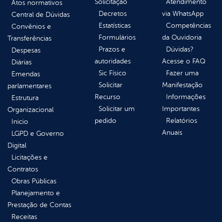
Solicitação
Atendimento
Atos normativos
Decretos
via WhatsApp
Central de Dúvidas
Estatísticas
Competências
Convênios e
Formulários
da Ouvidoria
Transferências
Prazos e
Dúvidas?
Despesas
autoridades
Acesse o FAQ
Diárias
Sic Físico
Fazer uma
Emendas
Solicitar
Manifestação
parlamentares
Recurso
Informações
Estrutura
Solicitar um
Importantes
Organizacional
pedido
Relatórios
Inicio
Anuais
LGPD e Governo
Digital
Licitações e
Contratos
Obras Públicas
Planejamento e
Prestação de Contas
Receitas