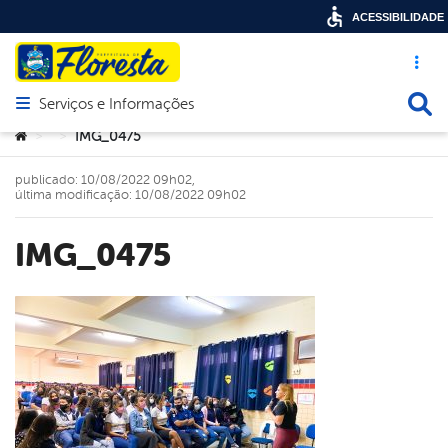
ACESSIBILIDADE
Acesso ráp
Busca
Serviços e Informações
Abrir menu principal de navegação
Você está aqui:
IMG_0475
>
>
publicado: 10/08/2022 09h02,
última modificação: 10/08/2022 09h02
IMG_0475
book
er