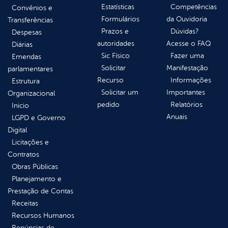
Estatísticas
Competências
Convênios e
Formulários
da Ouvidoria
Transferências
Prazos e
Dúvidas?
Despesas
autoridades
Acesse o FAQ
Diárias
Sic Físico
Fazer uma
Emendas
Solicitar
Manifestação
parlamentares
Recurso
Informações
Estrutura
Solicitar um
Importantes
Organizacional
pedido
Relatórios
Inicio
Anuais
LGPD e Governo
Digital
Licitações e
Contratos
Obras Públicas
Planejamento e
Prestação de Contas
Receitas
Recursos Humanos
Renúncias de