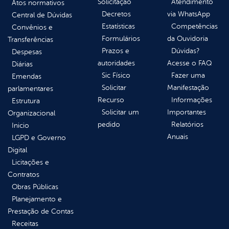
Solicitação
Atendimento
Atos normativos
Decretos
via WhatsApp
Central de Dúvidas
Estatísticas
Competências
Convênios e
Formulários
da Ouvidoria
Transferências
Prazos e
Dúvidas?
Despesas
autoridades
Acesse o FAQ
Diárias
Sic Físico
Fazer uma
Emendas
Solicitar
Manifestação
parlamentares
Recurso
Informações
Estrutura
Solicitar um
Importantes
Organizacional
pedido
Relatórios
Inicio
Anuais
LGPD e Governo
Digital
Licitações e
Contratos
Obras Públicas
Planejamento e
Prestação de Contas
Receitas