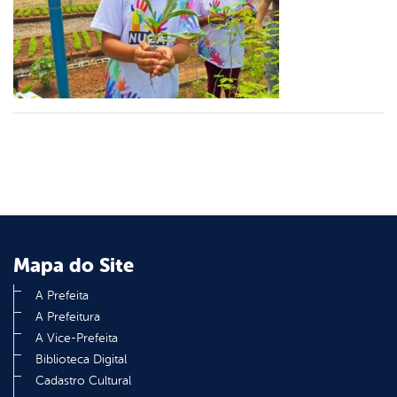
er
din
Mapa do Site
A Prefeita
A Prefeitura
A Vice-Prefeita
Biblioteca Digital
Cadastro Cultural