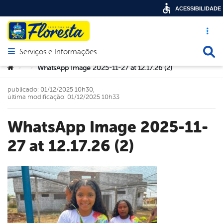
ACESSIBILIDADE
Acesso ráp
Busca
Serviços e Informações
Abrir menu principal de navegação
Você está aqui:
WhatsApp Image 2025-11-27 at 12.17.26 (2)
>
>
publicado: 01/12/2025 10h30,
última modificação: 01/12/2025 10h33
WhatsApp Image 2025-11-
27 at 12.17.26 (2)
book