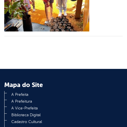
er
din
Mapa do Site
A Prefeita
A Prefeitura
A Vice-Prefeita
Biblioteca Digital
Cadastro Cultural