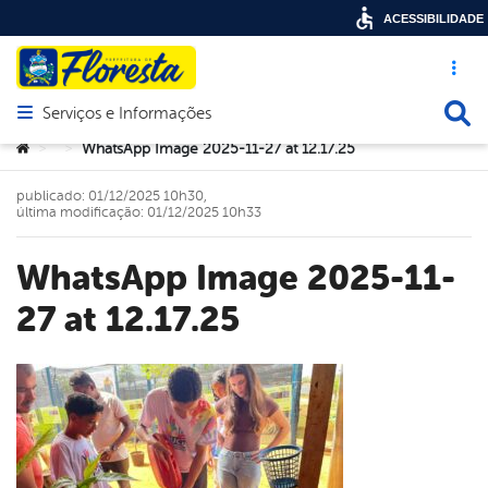
ACESSIBILIDADE
Acesso ráp
Busca
Serviços e Informações
Abrir menu principal de navegação
Você está aqui:
WhatsApp Image 2025-11-27 at 12.17.25
>
>
publicado: 01/12/2025 10h30,
última modificação: 01/12/2025 10h33
WhatsApp Image 2025-11-
27 at 12.17.25
book