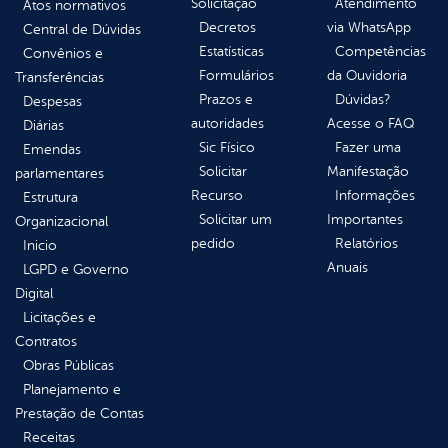
Solicitação
Atendimento
Atos normativos
Decretos
via WhatsApp
Central de Dúvidas
Estatísticas
Competências
Convênios e
Formulários
da Ouvidoria
Transferências
Prazos e
Dúvidas?
Despesas
autoridades
Acesse o FAQ
Diárias
Sic Físico
Fazer uma
Emendas
Solicitar
Manifestação
parlamentares
Recurso
Informações
Estrutura
Solicitar um
Importantes
Organizacional
pedido
Relatórios
Inicio
Anuais
LGPD e Governo
Digital
Licitações e
Contratos
Obras Públicas
Planejamento e
Prestação de Contas
Receitas