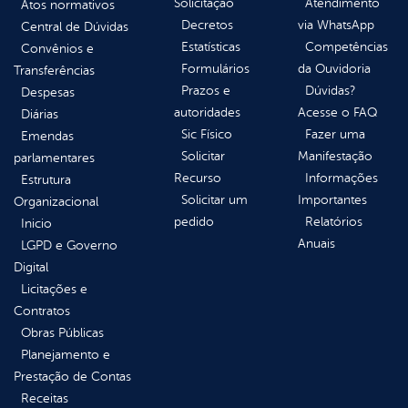
Solicitação
Atendimento
Atos normativos
Decretos
via WhatsApp
Central de Dúvidas
Estatísticas
Competências
Convênios e
Formulários
da Ouvidoria
Transferências
Prazos e
Dúvidas?
Despesas
autoridades
Acesse o FAQ
Diárias
Sic Físico
Fazer uma
Emendas
Solicitar
Manifestação
parlamentares
Recurso
Informações
Estrutura
Solicitar um
Importantes
Organizacional
pedido
Relatórios
Inicio
Anuais
LGPD e Governo
Digital
Licitações e
Contratos
Obras Públicas
Planejamento e
Prestação de Contas
Receitas