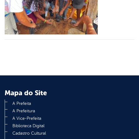
er
din
Mapa do Site
A Prefeita
A Prefeitura
A Vice-Prefeita
Biblioteca Digital
Cadastro Cultural