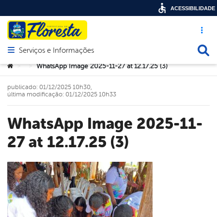
ACESSIBILIDADE
Acesso ráp
Busca
Serviços e Informações
Abrir menu principal de navegação
Você está aqui:
WhatsApp Image 2025-11-27 at 12.17.25 (3)
>
>
publicado: 01/12/2025 10h30,
última modificação: 01/12/2025 10h33
WhatsApp Image 2025-11-
27 at 12.17.25 (3)
book