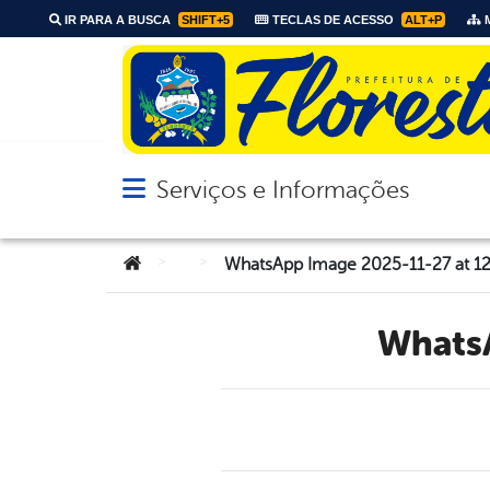
IR PARA A BUSCA
SHIFT+5
TECLAS DE ACESSO
ALT+P
M
Serviços e Informações
Abrir menu principal de navegação
Você está aqui:
>
>
WhatsApp Image 2025-11-27 at 12.
What