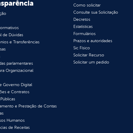
nsparência
Como solicitar
Consulte sua Solicitação
ção
Decretos
Estatísticas
normativos
Formulários
l de Dúvidas
Prazos e autoridades
ios e Transferências
Sic Físico
sas
Solicitar Recurso
s
Solicitar um pedido
as parlamentares
ura Organizacional
 Governo Digital
ções e Contratos
Públicas
jamento e Prestação de Contas
as
sos Humanos
ias de Receitas