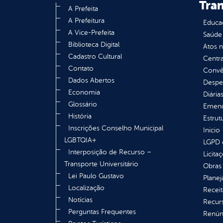
Tra
A Prefeita
A Prefeitura
Educa
A Vice-Prefeita
Saúde
Biblioteca Digital
Atos 
Cadastro Cultural
Centra
Contato
Convên
Dados Abertos
Despe
Economia
Diária
Glossário
Emend
História
Estrut
Inscrições Conselho Municipal
Inicio
LGBTQIA+
LGPD e
Interposição de Recurso –
Licita
Transporte Universitário
Obras 
Lei Paulo Gustavo
Plane
Localização
Receit
Notícias
Recur
Perguntas Frequentes
Renúnc