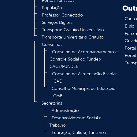
Pontos Turísticos
Out
População
Professor Conectado
Carta 
Serviços Digitais
E-sic
Transporte Gratuito Universitário
Ferram
Transporte Universitário Gratuito
Ouvid
Conselhos
Portal
Conselho de Acompanhamento e
Portal
Controle Social do Fundeb –
Transp
CACS/FUNDEB
Conselho de Alimentação Escolar
– CAE
Conselho Municipal de Educação
– CME
Secretarias
Administração
Desenvolvimento Social e
Trabalho
Educação, Cultura, Turismo e