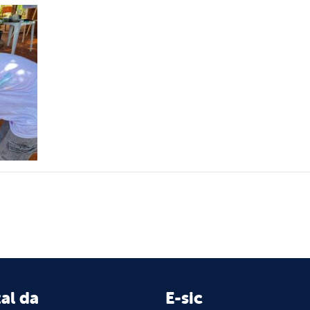
al da
E-sic