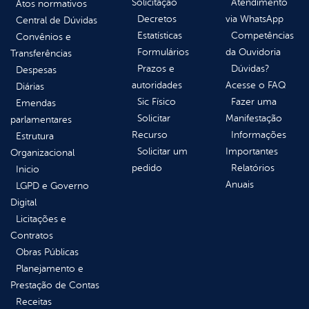
Solicitação
Atendimento
Atos normativos
Decretos
via WhatsApp
Central de Dúvidas
Estatísticas
Competências
Convênios e
Formulários
da Ouvidoria
Transferências
Prazos e
Dúvidas?
Despesas
autoridades
Acesse o FAQ
Diárias
Sic Físico
Fazer uma
Emendas
Solicitar
Manifestação
parlamentares
Recurso
Informações
Estrutura
Solicitar um
Importantes
Organizacional
pedido
Relatórios
Inicio
Anuais
LGPD e Governo
Digital
Licitações e
Contratos
Obras Públicas
Planejamento e
Prestação de Contas
Receitas