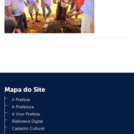
er
din
Mapa do Site
A Prefeita
A Prefeitura
A Vice-Prefeita
Biblioteca Digital
Cadastro Cultural