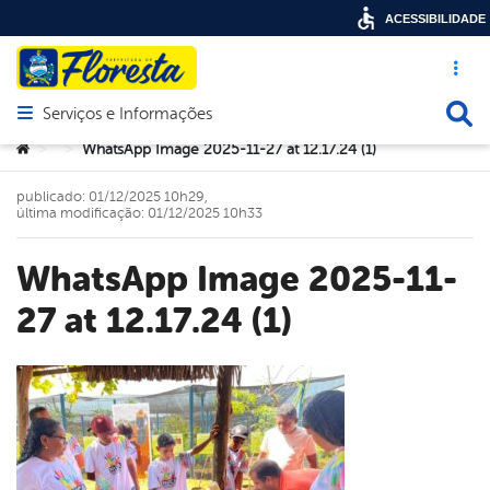
ACESSIBILIDADE
Acesso ráp
Busca
Serviços e Informações
Abrir menu principal de navegação
Você está aqui:
WhatsApp Image 2025-11-27 at 12.17.24 (1)
>
>
publicado: 01/12/2025 10h29,
última modificação: 01/12/2025 10h33
WhatsApp Image 2025-11-
27 at 12.17.24 (1)
book