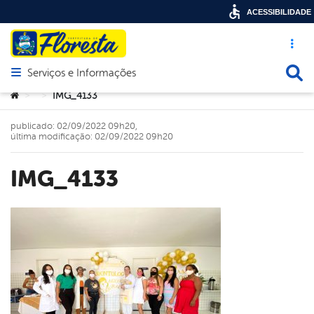
ACESSIBILIDADE
Acesso ráp
Busca
Serviços e Informações
Abrir menu principal de navegação
Você está aqui:
IMG_4133
>
>
publicado: 02/09/2022 09h20,
última modificação: 02/09/2022 09h20
IMG_4133
book
er