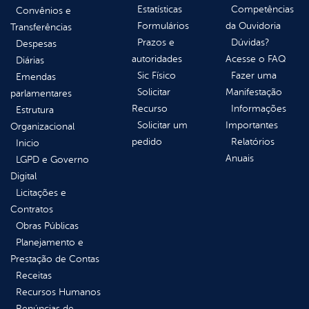
Estatísticas
Competências
Convênios e
Formulários
da Ouvidoria
Transferências
Prazos e
Dúvidas?
Despesas
autoridades
Acesse o FAQ
Diárias
Sic Físico
Fazer uma
Emendas
Solicitar
Manifestação
parlamentares
Recurso
Informações
Estrutura
Solicitar um
Importantes
Organizacional
pedido
Relatórios
Inicio
Anuais
LGPD e Governo
Digital
Licitações e
Contratos
Obras Públicas
Planejamento e
Prestação de Contas
Receitas
Recursos Humanos
Renúncias de