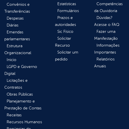
Estatísticas
Competências
Convênios e
Formulários
da Ouvidoria
Transferências
Prazos e
Dúvidas?
Despesas
autoridades
Acesse o FAQ
Diárias
Sic Físico
Fazer uma
Emendas
Solicitar
Manifestação
parlamentares
Recurso
Informações
Estrutura
Solicitar um
Importantes
Organizacional
pedido
Relatórios
Inicio
Anuais
LGPD e Governo
Digital
Licitações e
Contratos
Obras Públicas
Planejamento e
Prestação de Contas
Receitas
Recursos Humanos
Renúncias de