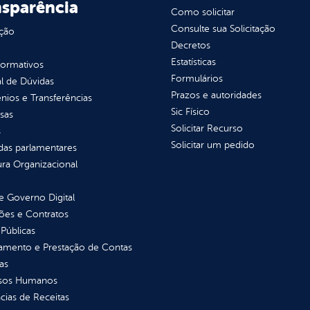
nsparência
Como solicitar
Consulte sua Solicitação
ção
Decretos
Estatísticas
normativos
Formulários
l de Dúvidas
Prazos e autoridades
ios e Transferências
Sic Físico
sas
Solicitar Recurso
s
Solicitar um pedido
as parlamentares
ura Organizacional
 Governo Digital
ções e Contratos
Públicas
jamento e Prestação de Contas
as
sos Humanos
ias de Receitas