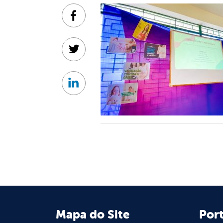
Facebook
Twitter
Linkedin
Mapa do Site
Port