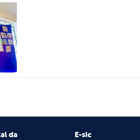
al da
E-sic