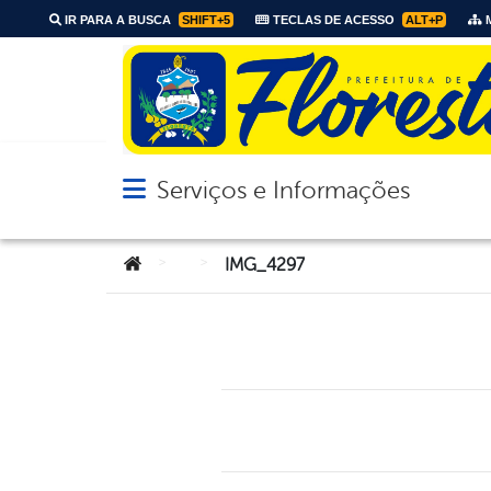
IR PARA A BUSCA
SHIFT+5
TECLAS DE ACESSO
ALT+P
M
Serviços e Informações
Abrir menu principal de navegação
Você está aqui:
>
>
IMG_4297