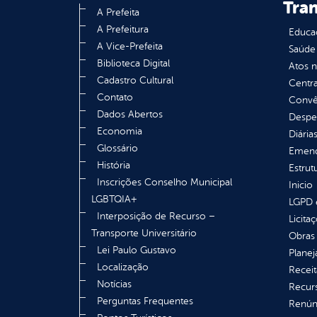
Tra
A Prefeita
A Prefeitura
Educa
A Vice-Prefeita
Saúde
Biblioteca Digital
Atos 
Cadastro Cultural
Centra
Contato
Convên
Dados Abertos
Despe
Economia
Diária
Glossário
Emend
História
Estrut
Inscrições Conselho Municipal
Inicio
LGBTQIA+
LGPD e
Interposição de Recurso –
Licita
Transporte Universitário
Obras 
Lei Paulo Gustavo
Plane
Localização
Receit
Notícias
Recur
Perguntas Frequentes
Renúnc