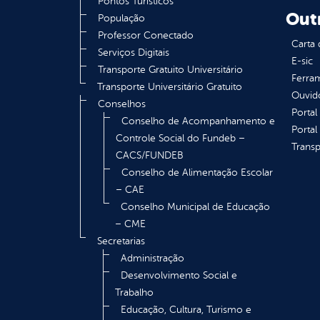
Pontos Turísticos
Out
População
Professor Conectado
Carta 
Serviços Digitais
E-sic
Transporte Gratuito Universitário
Ferram
Transporte Universitário Gratuito
Ouvid
Conselhos
Portal
Conselho de Acompanhamento e
Portal
Controle Social do Fundeb –
Transp
CACS/FUNDEB
Conselho de Alimentação Escolar
– CAE
Conselho Municipal de Educação
– CME
Secretarias
Administração
Desenvolvimento Social e
Trabalho
Educação, Cultura, Turismo e