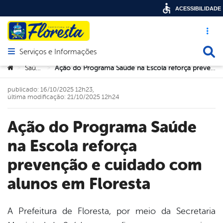
ACESSIBILIDADE
Acesso ráp
Busca
Serviços e Informações
Abrir menu principal de navegação
Você está aqui:
Saúde
Ação do Programa Saúde na Escola reforça prevenção e cuidado com alunos em Floresta
>
>
publicado: 16/10/2025 12h23,
última modificação: 21/10/2025 12h24
Ação do Programa Saúde
na Escola reforça
prevenção e cuidado com
alunos em Floresta
A Prefeitura de Floresta, por meio da Secretaria