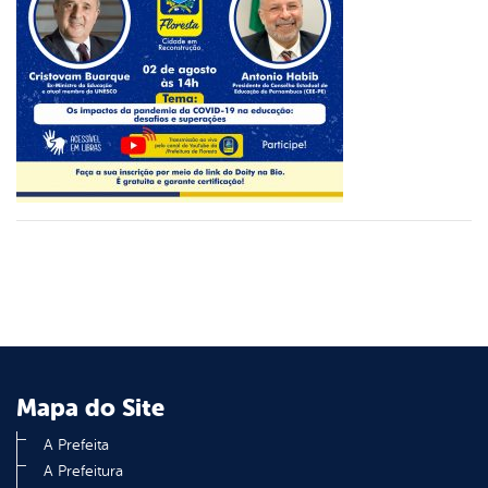
er
din
Mapa do Site
A Prefeita
A Prefeitura