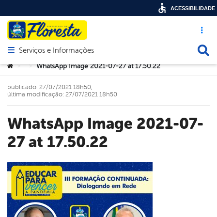
ACESSIBILIDADE
Acesso ráp
Busca
Serviços e Informações
Abrir menu principal de navegação
Você está aqui:
WhatsApp Image 2021-07-27 at 17.50.22
>
>
publicado: 27/07/2021 18h50,
última modificação: 27/07/2021 18h50
WhatsApp Image 2021-07-
27 at 17.50.22
book