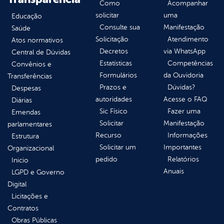
Como
Acompanhar
solicitar
uma
Educação
Consulte sua
Manifestação
Saúde
Solicitação
Atendimento
Atos normativos
Decretos
via WhatsApp
Central de Dúvidas
Estatísticas
Competências
Convênios e
Formulários
da Ouvidoria
Transferências
Prazos e
Dúvidas?
Despesas
autoridades
Acesse o FAQ
Diárias
Sic Físico
Fazer uma
Emendas
Solicitar
Manifestação
parlamentares
Recurso
Informações
Estrutura
Solicitar um
Importantes
Organizacional
pedido
Relatórios
Inicio
Anuais
LGPD e Governo
Digital
Licitações e
Contratos
Obras Públicas