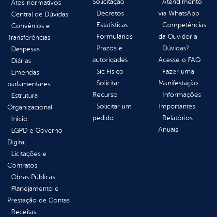
Solicitação
Atendimento
Atos normativos
Decretos
via WhatsApp
Central de Dúvidas
Estatísticas
Competências
Convênios e
Formulários
da Ouvidoria
Transferências
Prazos e
Dúvidas?
Despesas
autoridades
Acesse o FAQ
Diárias
Sic Físico
Fazer uma
Emendas
Solicitar
Manifestação
parlamentares
Recurso
Informações
Estrutura
Solicitar um
Importantes
Organizacional
pedido
Relatórios
Inicio
Anuais
LGPD e Governo
Digital
Licitações e
Contratos
Obras Públicas
Planejamento e
Prestação de Contas
Receitas