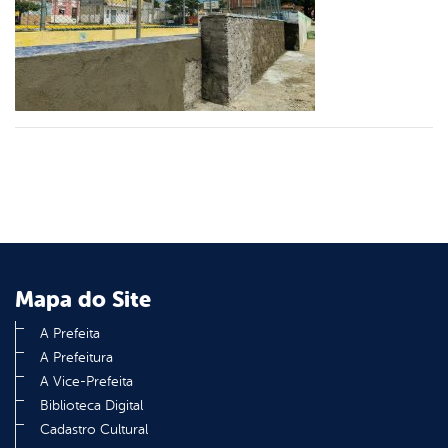
er
din
Mapa do Site
A Prefeita
A Prefeitura
A Vice-Prefeita
Biblioteca Digital
Cadastro Cultural