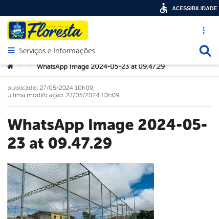
ACESSIBILIDADE
Acesso ráp
Busca
Serviços e Informações
Abrir menu principal de navegação
Você está aqui:
WhatsApp Image 2024-05-23 at 09.47.29
>
>
publicado: 27/05/2024 10h09,
última modificação: 27/05/2024 10h09
WhatsApp Image 2024-05-
23 at 09.47.29
book