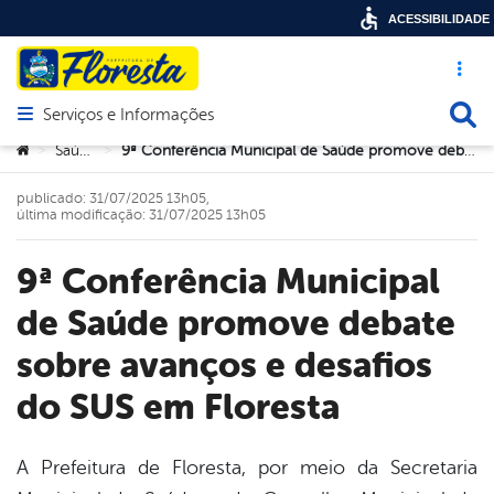
ACESSIBILIDADE
Acesso ráp
Busca
Serviços e Informações
Abrir menu principal de navegação
Você está aqui:
Saúde
9ª Conferência Municipal de Saúde promove debate sobre avanços e desafios do SUS em Floresta
>
>
publicado: 31/07/2025 13h05,
última modificação: 31/07/2025 13h05
9ª Conferência Municipal
de Saúde promove debate
sobre avanços e desafios
do SUS em Floresta
A Prefeitura de Floresta, por meio da Secretaria