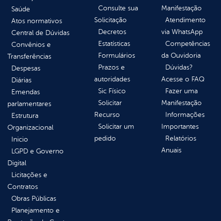
Consulte sua
Manifestação
Saúde
Solicitação
Atendimento
Atos normativos
Decretos
via WhatsApp
Central de Dúvidas
Estatísticas
Competências
Convênios e
Formulários
da Ouvidoria
Transferências
Prazos e
Dúvidas?
Despesas
autoridades
Acesse o FAQ
Diárias
Sic Físico
Fazer uma
Emendas
Solicitar
Manifestação
parlamentares
Recurso
Informações
Estrutura
Solicitar um
Importantes
Organizacional
pedido
Relatórios
Inicio
Anuais
LGPD e Governo
Digital
Licitações e
Contratos
Obras Públicas
Planejamento e