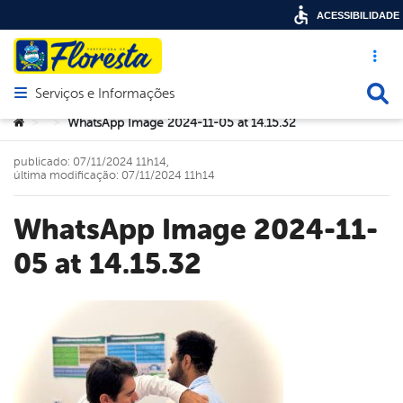
ACESSIBILIDADE
Acesso ráp
Busca
Serviços e Informações
Abrir menu principal de navegação
Você está aqui:
WhatsApp Image 2024-11-05 at 14.15.32
>
>
publicado: 07/11/2024 11h14,
última modificação: 07/11/2024 11h14
WhatsApp Image 2024-11-
05 at 14.15.32
book