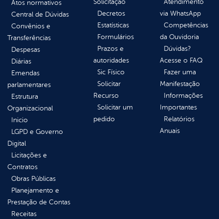
Solicitação
Atendimento
Atos normativos
Decretos
via WhatsApp
Central de Dúvidas
Estatísticas
Competências
Convênios e
Formulários
da Ouvidoria
Transferências
Prazos e
Dúvidas?
Despesas
autoridades
Acesse o FAQ
Diárias
Sic Físico
Fazer uma
Emendas
Solicitar
Manifestação
parlamentares
Recurso
Informações
Estrutura
Solicitar um
Importantes
Organizacional
pedido
Relatórios
Inicio
Anuais
LGPD e Governo
Digital
Licitações e
Contratos
Obras Públicas
Planejamento e
Prestação de Contas
Receitas