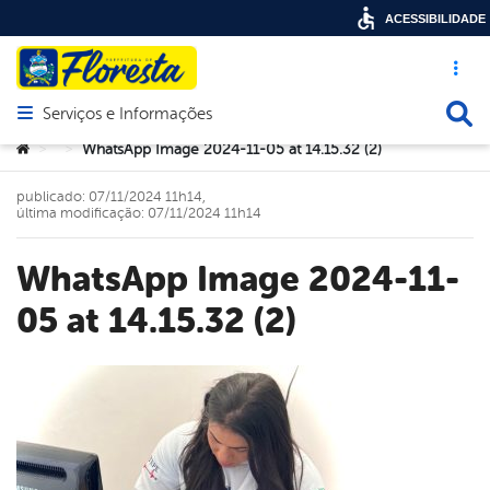
ACESSIBILIDADE
Acesso ráp
Busca
Serviços e Informações
Abrir menu principal de navegação
Você está aqui:
WhatsApp Image 2024-11-05 at 14.15.32 (2)
>
>
publicado: 07/11/2024 11h14,
última modificação: 07/11/2024 11h14
WhatsApp Image 2024-11-
05 at 14.15.32 (2)
book