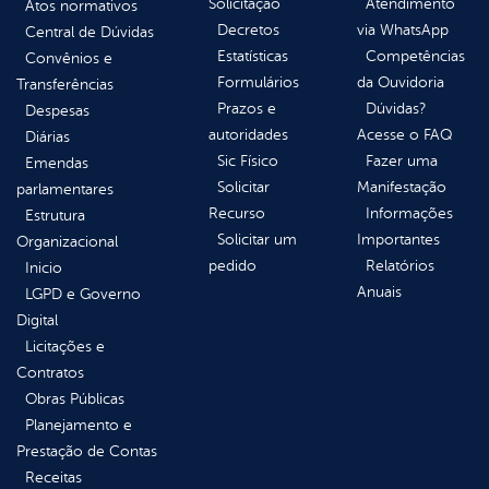
Solicitação
Atendimento
Atos normativos
Decretos
via WhatsApp
Central de Dúvidas
Estatísticas
Competências
Convênios e
Formulários
da Ouvidoria
Transferências
Prazos e
Dúvidas?
Despesas
autoridades
Acesse o FAQ
Diárias
Sic Físico
Fazer uma
Emendas
Solicitar
Manifestação
parlamentares
Recurso
Informações
Estrutura
Solicitar um
Importantes
Organizacional
pedido
Relatórios
Inicio
Anuais
LGPD e Governo
Digital
Licitações e
Contratos
Obras Públicas
Planejamento e
Prestação de Contas
Receitas