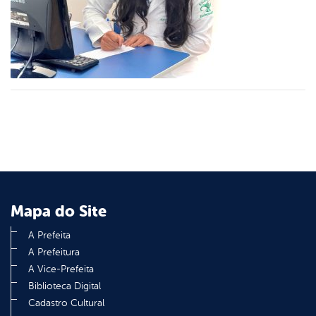
er
din
Mapa do Site
A Prefeita
A Prefeitura
A Vice-Prefeita
Biblioteca Digital
Cadastro Cultural