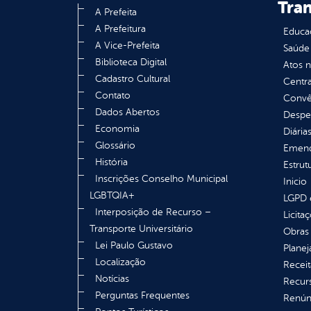
Tra
A Prefeita
A Prefeitura
Educa
A Vice-Prefeita
Saúde
Biblioteca Digital
Atos 
Cadastro Cultural
Centra
Contato
Convên
Dados Abertos
Despe
Economia
Diária
Glossário
Emend
História
Estrut
Inscrições Conselho Municipal
Inicio
LGBTQIA+
LGPD e
Interposição de Recurso –
Licita
Transporte Universitário
Obras 
Lei Paulo Gustavo
Plane
Localização
Receit
Notícias
Recur
Perguntas Frequentes
Renúnc