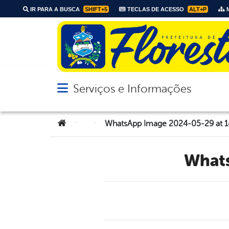
IR PARA A BUSCA
SHIFT+5
TECLAS DE ACESSO
ALT+P
M
Serviços e Informações
Abrir menu principal de navegação
Você está aqui:
>
>
WhatsApp Image 2024-05-29 at 1
Wha