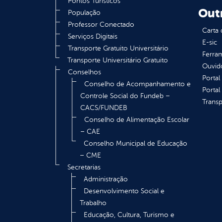
Pontos Turísticos
Out
População
Professor Conectado
Carta 
Serviços Digitais
E-sic
Transporte Gratuito Universitário
Ferram
Transporte Universitário Gratuito
Ouvid
Conselhos
Portal
Conselho de Acompanhamento e
Portal
Controle Social do Fundeb –
Transp
CACS/FUNDEB
Conselho de Alimentação Escolar
– CAE
Conselho Municipal de Educação
– CME
Secretarias
Administração
Desenvolvimento Social e
Trabalho
Educação, Cultura, Turismo e