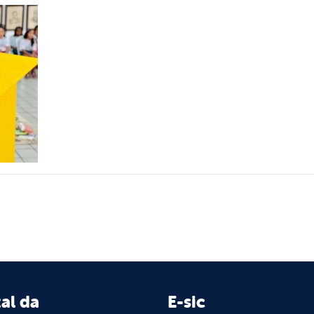
al da
E-sic