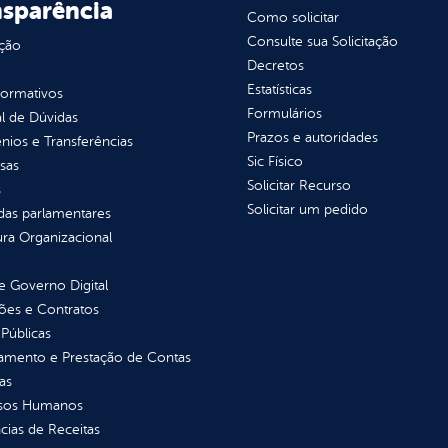
nsparência
Como solicitar
Consulte sua Solicitação
ção
Decretos
Estatísticas
normativos
Formulários
l de Dúvidas
Prazos e autoridades
ios e Transferências
Sic Físico
sas
Solicitar Recurso
s
Solicitar um pedido
as parlamentares
ura Organizacional
 Governo Digital
ções e Contratos
Públicas
jamento e Prestação de Contas
as
sos Humanos
ias de Receitas