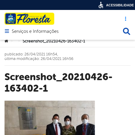
ACESSIBILIDADE
Acesso ráp
Busca
Serviços e Informações
Abrir menu principal de navegação
Você está aqui:
Screenshot_20210426-163402-1
>
>
publicado: 26/04/2021 16h54,
última modificação: 26/04/2021 16h56
Screenshot_20210426-
163402-1
book