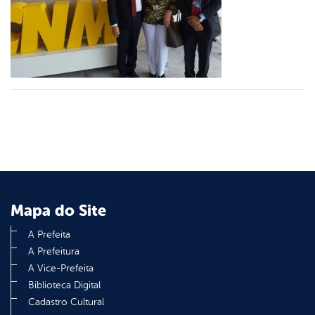
er
din
Mapa do Site
A Prefeita
A Prefeitura
A Vice-Prefeita
Biblioteca Digital
Cadastro Cultural