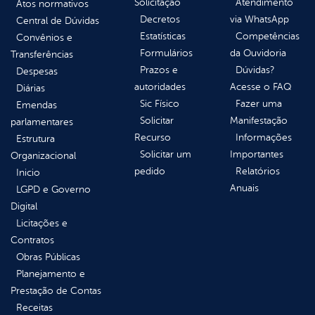
Solicitação
Atendimento
Atos normativos
Decretos
via WhatsApp
Central de Dúvidas
Estatísticas
Competências
Convênios e
Formulários
da Ouvidoria
Transferências
Prazos e
Dúvidas?
Despesas
autoridades
Acesse o FAQ
Diárias
Sic Físico
Fazer uma
Emendas
Solicitar
Manifestação
parlamentares
Recurso
Informações
Estrutura
Solicitar um
Importantes
Organizacional
pedido
Relatórios
Inicio
Anuais
LGPD e Governo
Digital
Licitações e
Contratos
Obras Públicas
Planejamento e
Prestação de Contas
Receitas