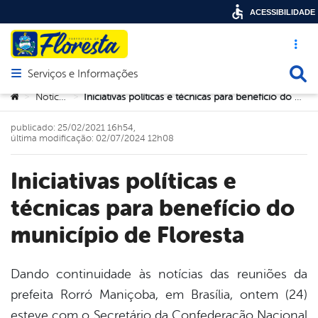
ACESSIBILIDADE
Acesso ráp
Busca
Serviços e Informações
Abrir menu principal de navegação
Você está aqui:
Notícias
Iniciativas políticas e técnicas para benefício do município de Floresta⠀⠀
>
>
publicado: 25/02/2021 16h54,
última modificação: 02/07/2024 12h08
Iniciativas políticas e
técnicas para benefício do
município de Floresta⠀⠀
Dando continuidade às notícias das reuniões da
prefeita Rorró Maniçoba, em Brasília, ontem (24)
book
esteve com o Secretário da Confederação Nacional