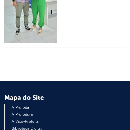
din
Mapa do Site
A Prefeita
A Prefeitura
A Vice-Prefeita
Biblioteca Digital