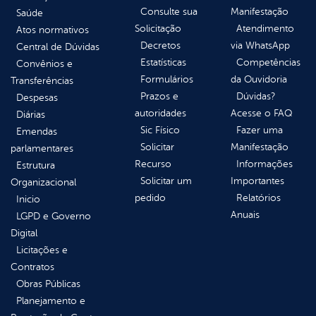
Consulte sua
Manifestação
Saúde
Solicitação
Atendimento
Atos normativos
Decretos
via WhatsApp
Central de Dúvidas
Estatísticas
Competências
Convênios e
Formulários
da Ouvidoria
Transferências
Prazos e
Dúvidas?
Despesas
autoridades
Acesse o FAQ
Diárias
Sic Físico
Fazer uma
Emendas
Solicitar
Manifestação
parlamentares
Recurso
Informações
Estrutura
Solicitar um
Importantes
Organizacional
pedido
Relatórios
Inicio
Anuais
LGPD e Governo
Digital
Licitações e
Contratos
Obras Públicas
Planejamento e