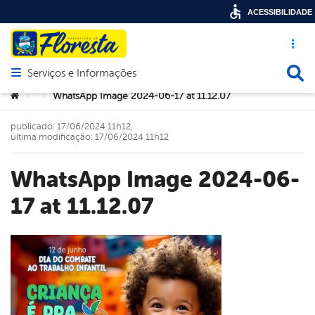
ACESSIBILIDADE
Acesso ráp
Busca
Serviços e Informações
Abrir menu principal de navegação
Você está aqui:
WhatsApp Image 2024-06-17 at 11.12.07
>
>
publicado: 17/06/2024 11h12,
última modificação: 17/06/2024 11h12
WhatsApp Image 2024-06-
17 at 11.12.07
book