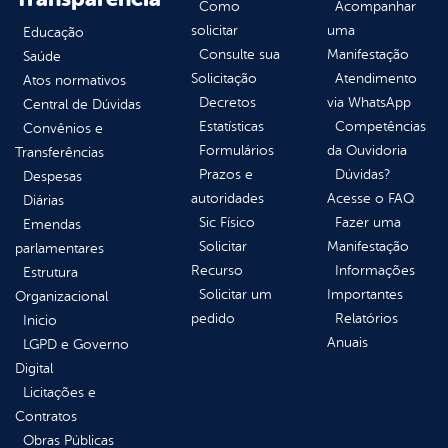
Como
Acompanhar
solicitar
uma
Educação
Consulte sua
Manifestação
Saúde
Solicitação
Atendimento
Atos normativos
Decretos
via WhatsApp
Central de Dúvidas
Estatísticas
Competências
Convênios e
Formulários
da Ouvidoria
Transferências
Prazos e
Dúvidas?
Despesas
autoridades
Acesse o FAQ
Diárias
Sic Físico
Fazer uma
Emendas
Solicitar
Manifestação
parlamentares
Recurso
Informações
Estrutura
Solicitar um
Importantes
Organizacional
pedido
Relatórios
Inicio
Anuais
LGPD e Governo
Digital
Licitações e
Contratos
Obras Públicas