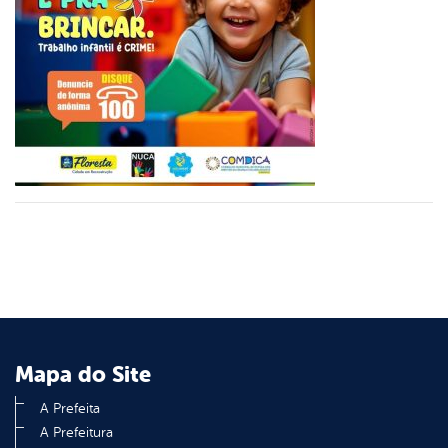
er
din
Mapa do Site
A Prefeita
A Prefeitura